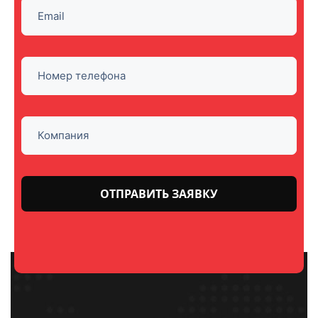
Оставьте
это поле
пустым.