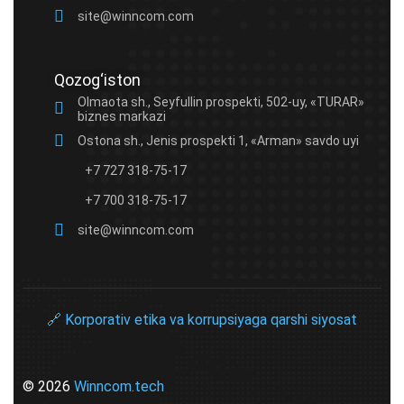
site@winncom.com
Qozog‘iston
Olmaota sh., Seyfullin prospekti, 502-uy, «TURAR»
biznes markazi
Ostona sh., Jenis prospekti 1, «Arman» savdo uyi
+7 727 318-75-17
+7 700 318-75-17
site@winncom.com
🔗 Korporativ etika va korrupsiyaga qarshi siyosat
© 2026
Winncom.tech