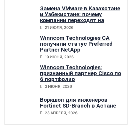
Замена VMware в Казахстане
и Узбекистане: почему
компании переходят на
Sangfor HCI
21 ИЮЛЯ, 2026
Winncom Technologies CA
получили статус Preferred
Partner NetApp
19 ИЮНЯ, 2026
Winncom Technologies:
признанный партнер Cisco по
6 портфолио
3 ИЮНЯ, 2026
Воркшоп для инженеров
Fortinet SD-Branch в Астане
23 АПРЕЛЯ, 2026