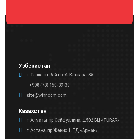
Please
leave
this
field
empty.
Узбекистан
г. Ташкент, 6-й пр. А. Каххара, 35
+998 (78) 150-39-39
site@winncom.com
Казахстан
г. Алматы, пр.Сейфуллина, д.502 БЦ «TURAR»
г. Астана, пр.Женис 1, ТД «Арман»