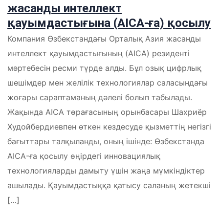
жасанды интеллект
қауымдастығына (AICA-ға) қосылу
Компания Өзбекстандағы Орталық Азия жасанды
интеллект қауымдастығының (AICA) резиденті
мәртебесін ресми түрде алды. Бұл озық цифрлық
шешімдер мен желілік технологиялар саласындағы
жоғары сараптаманың дәлелі болып табылады.
Жақында AICA төрағасының орынбасары Шахриёр
Худойбердиевпен өткен кездесуде қызметтің негізгі
бағыттары талқыланды, оның ішінде: Өзбекстанда
AICA-ға қосылу өңірдегі инновациялық
технологияларды дамыту үшін жаңа мүмкіндіктер
ашылады. Қауымдастыққа қатысу саланың жетекші
[…]