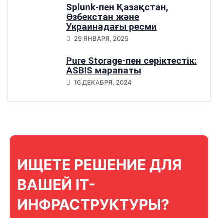
Splunk-пен Қазақстан,
Өзбекстан және
Украинадағы ресми
серіктестік
29 ЯНВАРЯ, 2025
Pure Storage-пен серіктестік:
ASBIS марапаты
16 ДЕКАБРЯ, 2024
ИЩЕТЕ РЕШЕНИЕ ДЛЯ
ВАШЕЙ IT-
ИНФРАСТРУКТУРЫ?