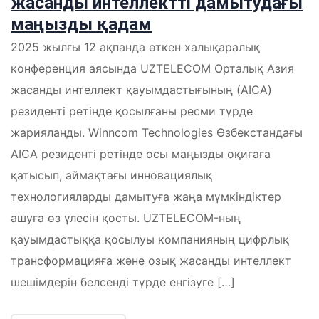
жасанды интеллектті дамытудағы
маңызды қадам
2025 жылғы 12 ақпанда өткен халықаралық
конференция аясында UZTELECOM Орталық Азия
жасанды интеллект қауымдастығының (AICA)
резиденті ретінде қосылғаны ресми түрде
жарияланды. Winncom Technologies Өзбекстандағы
AICA резиденті ретінде осы маңызды оқиғаға
қатысып, аймақтағы инновациялық
технологияларды дамытуға жаңа мүмкіндіктер
ашуға өз үлесін қосты. UZTELECOM-ның
қауымдастыққа қосылуы компанияның цифрлық
трансформацияға және озық жасанды интеллект
шешімдерін белсенді түрде енгізуге […]