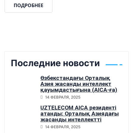
ПОДРОБНЕЕ
Последние новости
Өзбекстандағы Орталық
Азия жасанды интеллект
қауымдастығына (AICA-ға)
қосылу
14 ФЕВРАЛЯ, 2025
UZTELECOM AICA резиденті
атанды: Орталық Азиядағы
жасанды интеллектті
дамытудағы маңызды
14 ФЕВРАЛЯ, 2025
қадам