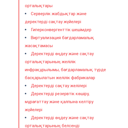
орталықтары
Серверлік жабдықтар және
деректерді сақтау жүйелері
Гиперконвергенттік шешімдер
Виртуализация бағдарламалық
жасақтамасы
Деректерді өңдеу және сақтау
орталықтарының желілік
инфрақұрылымы, бағдарламалық түрде
басқарылатын желілік фабрикалар
Деректерді сақтау желілері
Деректерді резервтік көшіру,
мұрағаттау және қалпына келтіру
жүйелері
Деректерді өңдеу және сақтау
орталықтарының белсенді