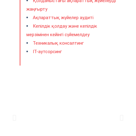
Қолданыстағы ақпараттық жүйелерді
жаңғырту
Ақпараттық жүйелер аудиті
Кепілдік қолдау және кепілдік
мерзімінен кейінгі сүйемелдеу
Техникалық консалтинг
IT-аутсорсинг