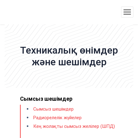
Техникалық өнімдер
және шешімдер
Сымсыз шешімдер
Сымсыз шешімдер
Радиорелелік жүйелер
Кең жолақты сымсыз желілер (ШПД)