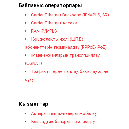
Байланыс операторлары
Carrier Ethernet Backbone (IP/MPLS, SR)
Carrier Ethernet Access
RAN IP/MPLS
Кең жолақты желі (ШПД)
абоненттерін терминалдау (PPPoE/IPoE)
IP мекенжайларын трансляциялау
(CGNAT)
Трафикті терең талдау, бақылау және
сүзу
Қызметтер
Ақпараттық жүйелерді жобалау
Кешенді жобаларды іске асыру