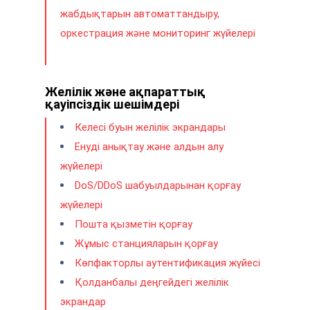
жабдықтарын автоматтандыру,
оркестрация және мониторинг жүйелері
Желілік және ақпараттық
қауіпсіздік шешімдері
Келесі буын желілік экрандары
Енуді анықтау және алдын алу
жүйелері
DoS/DDoS шабуылдарынан қорғау
жүйелері
Пошта қызметін қорғау
Жұмыс станцияларын қорғау
Көпфакторлы аутентификация жүйесі
Қолданбалы деңгейдегі желілік
экрандар