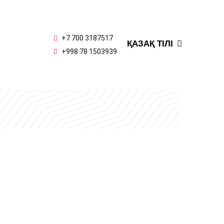
РУССКИЙ
OʻZBEK
+7 700 3187517
ҚАЗАҚ ТІЛІ
ENGLISH
+998 78 1503939