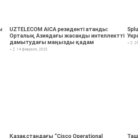
ы
UZTELECOM AICA резиденті атанды:
Spl
Орталық Азиядағы жасанды интеллектті
Укр
дамытудағы маңызды қадам
•
2
•
14 февраля, 2025
Қазақстандағы “Cisco Operational
Таш