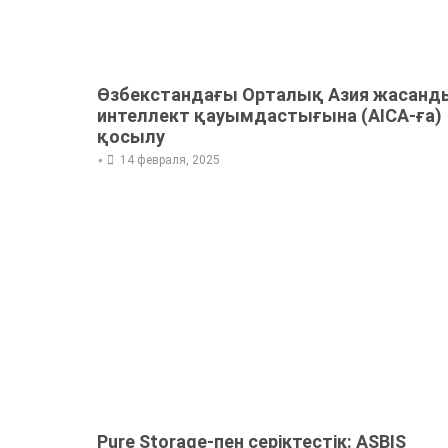
Өзбекстандағы Орталық Азия жасанд
интеллект қауымдастығына (AICA-ға)
қосылу
•
14 февраля, 2025
Pure Storage-пен серіктестік: ASBIS