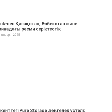
unk-пен Қазақстан, Өзбекстан және
аинадағы ресми серіктестік
9 января, 2025
кенттегі Pure Storage дөңгелек үстелі: