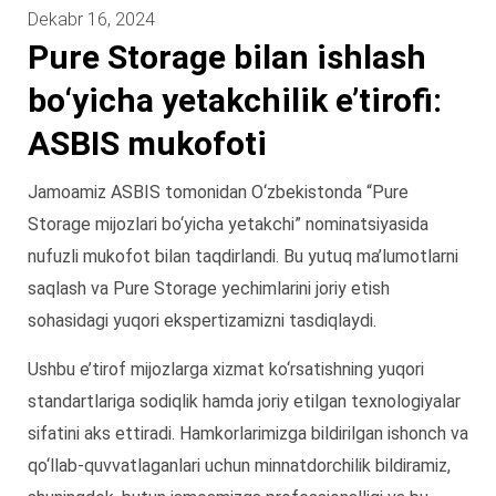
Dekabr 16, 2024
Pure Storage bilan ishlash
bo‘yicha yetakchilik e’tirofi:
ASBIS mukofoti
Jamoamiz ASBIS tomonidan O‘zbekistonda “Pure
Storage mijozlari bo‘yicha yetakchi” nominatsiyasida
nufuzli mukofot bilan taqdirlandi. Bu yutuq ma’lumotlarni
saqlash va Pure Storage yechimlarini joriy etish
sohasidagi yuqori ekspertizamizni tasdiqlaydi.
Ushbu e’tirof mijozlarga xizmat ko‘rsatishning yuqori
standartlariga sodiqlik hamda joriy etilgan texnologiyalar
sifatini aks ettiradi. Hamkorlarimizga bildirilgan ishonch va
qo‘llab-quvvatlaganlari uchun minnatdorchilik bildiramiz,