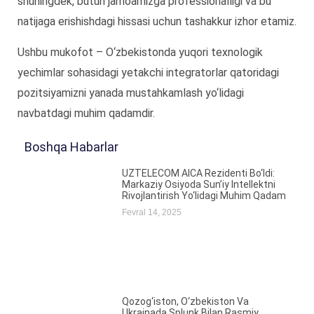
shuningdek, butun jamoamizga professionalligi va bu
natijaga erishishdagi hissasi uchun tashakkur izhor etamiz.
Ushbu mukofot – O‘zbekistonda yuqori texnologik
yechimlar sohasidagi yetakchi integratorlar qatoridagi
pozitsiyamizni yanada mustahkamlash yo‘lidagi
navbatdagi muhim qadamdir.
Boshqa Habarlar
UZTELECOM AICA Rezidenti Bo‘ldi:
Markaziy Osiyoda Sun’iy Intellektni
Rivojlantirish Yo‘lidagi Muhim Qadam
Fevral 14, 2025
Qozog‘iston, O‘zbekiston Va
Ukrainada Splunk Bilan Rasmiy