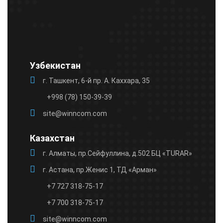
field
empty.
Узбекистан
г. Ташкент, 6-й пр. А. Каххара, 35
+998 (78) 150-39-39
site@winncom.com
Казахстан
г. Алматы, пр.Сейфуллина, д.502 БЦ «TURAR»
г. Астана, пр.Женис 1, ТД «Арман»
+7 727 318-75-17
+7 700 318-75-17
site@winncom.com