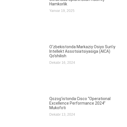
Hamkorlik
Yanvar 19, 2025
O‘zbekistonda Markaziy Osiyo Sun’iy
Intellekt Assotsiatsiyasiga (AICA)
Qo‘shilish
Dekabr 16, 2024
Qozog‘istonda Cisco “Operational
Excellence Performance 2024”
Mukofoti
Dekabr 13, 2024