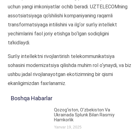
uchun yangi imkoniyatlar ochib beradi. UZTELECOMning
assotsiatsiyaga qo‘shilishi kompaniyaning raqamli
transformatsiyaga intilishini va ilg‘or sun’iy intellekt
yechimlarini faol joriy etishga bo‘lgan sodiqligini
ta’kidlaydi.
Sun’iy intellektni rivojlantirish telekommunikatsiya
sohasini modernizatsiya qilishda muhim rol o‘ynaydi, va biz
ushbu jadal rivojlanayotgan ekotizimning bir qismi
ekanligimizdan faxrlanamiz.
Boshqa Habarlar
Qozog‘iston, O‘zbekiston Va
Ukrainada Splunk Bilan Rasmiy
Hamkorlik
Yanvar 19, 2025