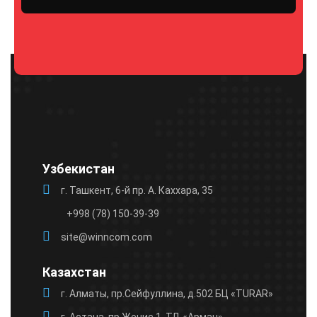
Please
leave
this
field
empty.
Узбекистан
г. Ташкент, 6-й пр. А. Каххара, 35
+998 (78) 150-39-39
site@winncom.com
Казахстан
г. Алматы, пр.Сейфуллина, д.502 БЦ «TURAR»
г. Астана, пр.Женис 1, ТД «Арман»