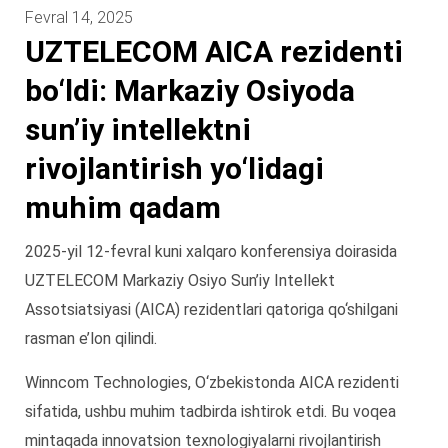
Fevral 14, 2025
UZTELECOM AICA rezidenti
bo‘ldi: Markaziy Osiyoda
sun’iy intellektni
rivojlantirish yo‘lidagi
muhim qadam
2025-yil 12-fevral kuni xalqaro konferensiya doirasida
UZTELECOM Markaziy Osiyo Sun’iy Intellekt
Assotsiatsiyasi (AICA) rezidentlari qatoriga qo‘shilgani
rasman e’lon qilindi.
Winncom Technologies, O‘zbekistonda AICA rezidenti
sifatida, ushbu muhim tadbirda ishtirok etdi. Bu voqea
mintaqada innovatsion texnologiyalarni rivojlantirish