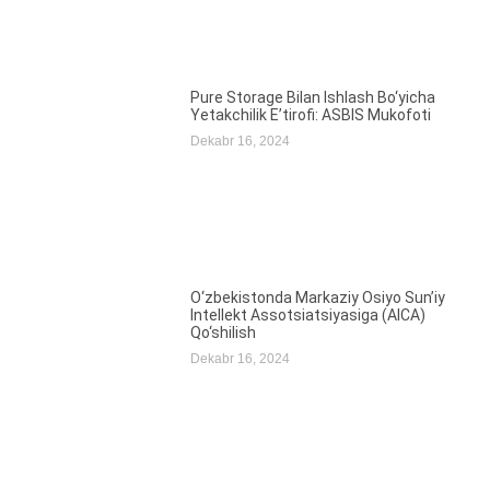
Pure Storage Bilan Ishlash Bo‘yicha
Yetakchilik E’tirofi: ASBIS Mukofoti
Dekabr 16, 2024
O‘zbekistonda Markaziy Osiyo Sun’iy
Intellekt Assotsiatsiyasiga (AICA)
Qo‘shilish
Dekabr 16, 2024